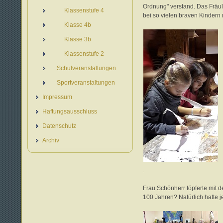
Ordnung" verstand. Das Fräul
Klassenstufe 4
bei so vielen braven Kindern 
Klasse 4b
Klasse 3b
Klassenstufe 2
Schulveranstaltungen
Sportveranstaltungen
Impressum
Haftungsausschluss
Datenschutz
Archiv
.
Frau Schönherr töpferte mit 
100 Jahren? Natürlich hatte 