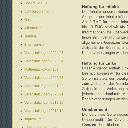
Unsere Schule
Haftung für Inhalte
Schulprogramm
Die Inhalte unserer Seiten
Aktualität der Inhalte kön
Gesundheit
Abs.1 TMG für eigene Inha
bis 10 TMG sind wir als Di
Mitarbeiter
Informationen zu überwac
Termine
hinweisen. Verpflichtun
allgemeinen Gesetzen ble
Elternservice
Zeitpunkt der Kenntnis ei
Rechtsverletzungen werden 
Veranstaltungen 2024/25
Veranstaltungen 2023/24
Haftung für Links
Unser Angebot enthält Link
Mathematikolympiade
Deshalb können wir für die
Veranstaltungen 2022/23
Seiten ist stets der jeweil
zum Zeitpunkt der Verlink
Veranstaltungen 2021/22
Zeitpunkt der Verlinkung n
jedoch ohne konkrete Anh
Veranstaltungen 2020/21
Rechtsverletzungen werden 
Veranstaltungen 2019/20
Urheberrecht
Veranstaltungen 2018/19
Die durch die Seitenbetre
Impressum
Urheberrecht. Die Verviel
Grenzen des Urheberrechtes
Haftungsausschluss