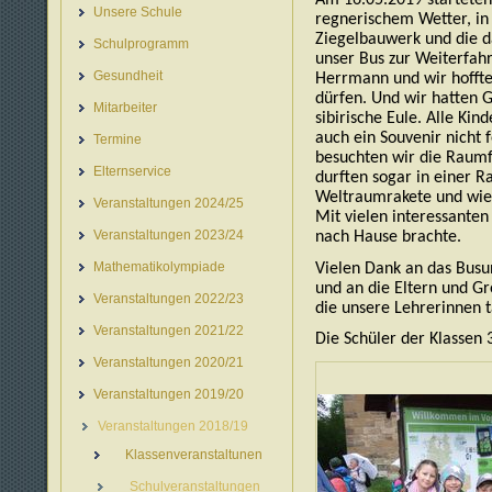
Unsere Schule
regnerischem Wetter, in
Ziegelbauwerk und die da
Schulprogramm
unser Bus zur Weiterfahr
Gesundheit
Herrmann und wir hofften
dürfen. Und wir hatten G
Mitarbeiter
sibirische Eule. Alle Ki
auch ein Souvenir nicht
Termine
besuchten wir die Raumfa
Elternservice
durften sogar in einer R
Weltraumrakete und wie 
Veranstaltungen 2024/25
Mit vielen interessanten
Veranstaltungen 2023/24
nach Hause brachte.
Mathematikolympiade
Vielen Dank an das Busu
und an die Eltern und Gr
Veranstaltungen 2022/23
die unsere Lehrerinnen t
Veranstaltungen 2021/22
Die Schüler der Klassen 
Veranstaltungen 2020/21
Veranstaltungen 2019/20
Veranstaltungen 2018/19
Klassenveranstaltunen
Schulveranstaltungen