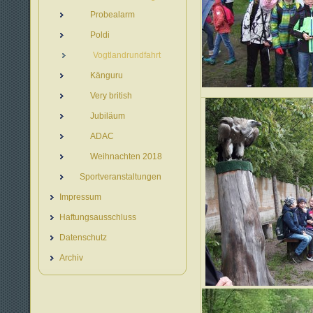
Probealarm
Poldi
Vogtlandrundfahrt
Känguru
Very british
Jubiläum
ADAC
Weihnachten 2018
Sportveranstaltungen
Impressum
Haftungsausschluss
Datenschutz
Archiv